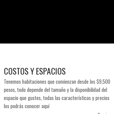
Espacios
Espacios
Espacios
Espacios
Espacios
Espacios
HABITACIONES A Y B
HABITACIONES C Y D
LIVING ROOM
ROOF GARDEN
LOUNGE
GIMNASIO
COSTOS Y ESPACIOS
Tenemos habitaciones que comienzan desde los $9,500
pesos, todo depende del tamaño y la disponibilidad del
espacio que gustes, todas las características y precios
los podrás conocer aquí